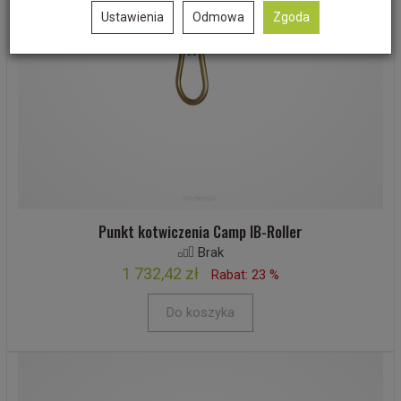
Ustawienia
Odmowa
Zgoda
Punkt kotwiczenia Camp IB-Roller
Brak
1 732,42 zł
Rabat: 23 %
Do koszyka