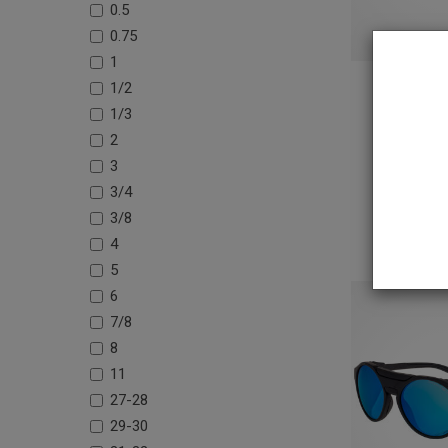
0.5
0.75
1
Ok
1/2
przeciwsł
1/3
Eyewear Mi
2
s
3
199
3/4
3/8
Do k
4
5
6
7/8
8
11
27-28
29-30