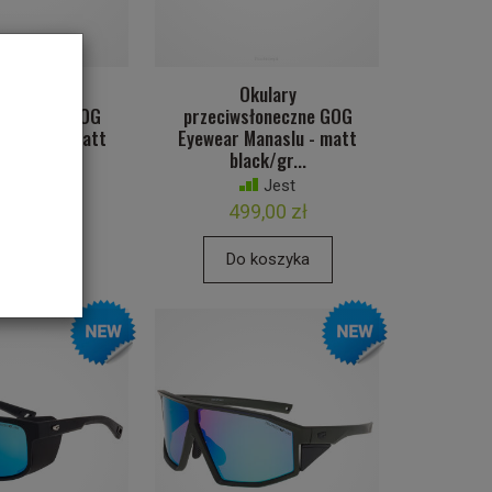
kulary
Okulary
łoneczne GOG
przeciwsłoneczne GOG
Manaslu - matt
Eyewear Manaslu - matt
ck/pu...
black/gr...
Brak
Jest
9,00 zł
499,00 zł
koszyka
Do koszyka