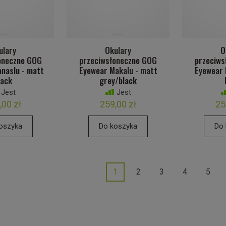
ulary
Okulary
O
oneczne GOG
przeciwsłoneczne GOG
przeciws
naslu - matt
Eyewear Makalu - matt
Eyewear 
lack
grey/black
Jest
Jest
,00 zł
259,00 zł
25
oszyka
Do koszyka
Do 
1
2
3
4
5