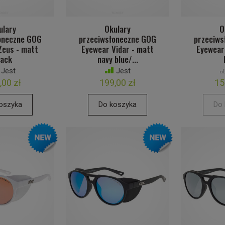
ulary
Okulary
O
oneczne GOG
przeciwsłoneczne GOG
przeciws
Zeus - matt
Eyewear Vidar - matt
Eyewear
lack
navy blue/...
Jest
Jest
,00 zł
199,00 zł
15
oszyka
Do koszyka
Do 