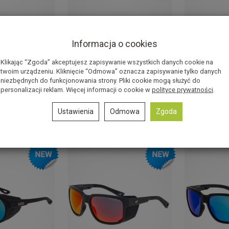
ulary
Okulary
O
Informacja o cookies
oneczne GOG
przeciwsłoneczne GOG
przeciws
stral - black
Eyewear Manaslu - matt
Eyewear 
Klikając “Zgoda” akceptujesz zapisywanie wszystkich danych cookie na
twoim urządzeniu. Kliknięcie “Odmowa” oznacza zapisywanie tylko danych
moke
neon ora...
bla
niezbędnych do funkcjonowania strony. Pliki cookie mogą służyć do
Jest
Brak
personalizacji reklam. Więcej informacji o cookie w
polityce prywatności
.
,00 zł
359,00 zł
49
Ustawienia
Odmowa
Zgoda
oszyka
Do koszyka
Do 