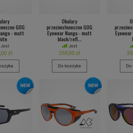
ulary
Okulary
O
oneczne GOG
przeciwsłoneczne GOG
przeciws
anga - matt
Eyewear Nanga - matt
Eyewear
hite
black/refl...
Jest
Jest
,00 zł
359,00 zł
35
oszyka
Do koszyka
Do 