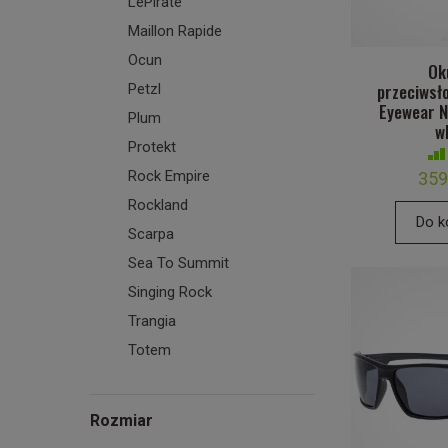
LePirate
Maillon Rapide
Ocun
Ok
przeciwsł
Petzl
Eyewear N
Plum
w
Protekt
Rock Empire
359
Rockland
Do k
Scarpa
Sea To Summit
Singing Rock
Trangia
Totem
Rozmiar