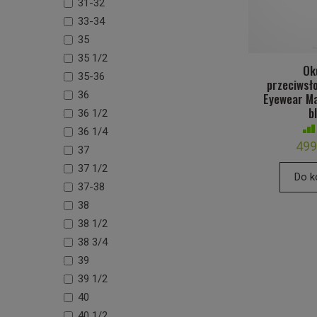
31-32
33-34
35
35 1/2
Ok
35-36
przeciwsł
36
Eyewear Ma
b
36 1/2
36 1/4
499
37
37 1/2
Do k
37-38
38
38 1/2
38 3/4
39
39 1/2
40
40 1/2