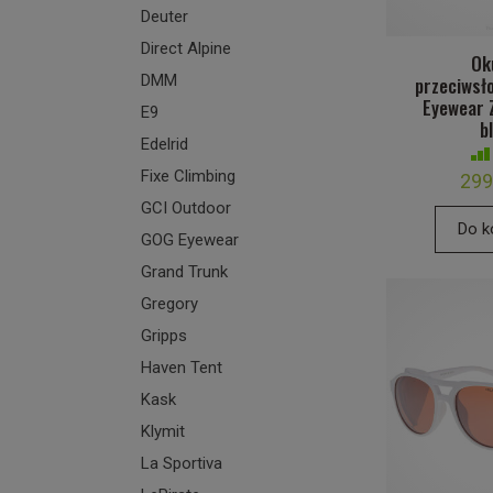
Deuter
Direct Alpine
Ok
DMM
przeciwsł
Eyewear 
E9
b
Edelrid
Fixe Climbing
299
GCI Outdoor
Do k
GOG Eyewear
Grand Trunk
Gregory
Gripps
Haven Tent
Kask
Klymit
La Sportiva