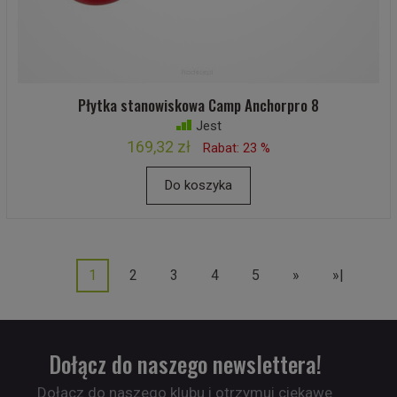
Płytka stanowiskowa Camp Anchorpro 8
Jest
169,32 zł
Rabat: 23 %
Do koszyka
1
2
3
4
5
»
»|
Dołącz do naszego newslettera!
Dołącz do naszego klubu i otrzymuj ciekawe