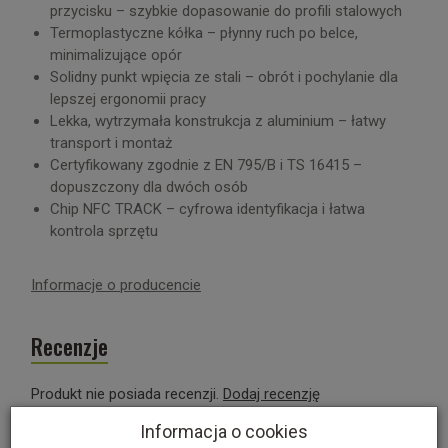
przycisku – szybkie dopasowanie do profili stalowych
Termoplastyczne kółka – płynny ruch po belce,
minimalizujące opór
Solidny punkt wpięcia ze stali – obrót i pochylanie dla
lepszej ergonomii pracy
Lekka, wytrzymała konstrukcja z aluminium – łatwy
transport i montaż
Certyfikowany zgodnie z EN 795/B i TS 16415 –
dopuszczony dla dwóch osób
Chip NFC TRACK – cyfrowa identyfikacja i łatwa
kontrola sprzętu
Informacje o producencie
Recenzje
Produkt nie posiada recenzji.
Dodaj recenzję
Informacja o cookies