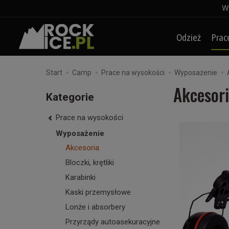
Wy
Odzież
Prac
Start
Camp
Prace na wysokości
Wyposażenie
Akcesor
Kategorie
Prace na wysokości
Wyposażenie
Akcesoria
Bloczki, krętliki
Karabinki
Kaski przemysłowe
Lonże i absorbery
Przyrządy autoasekuracyjne