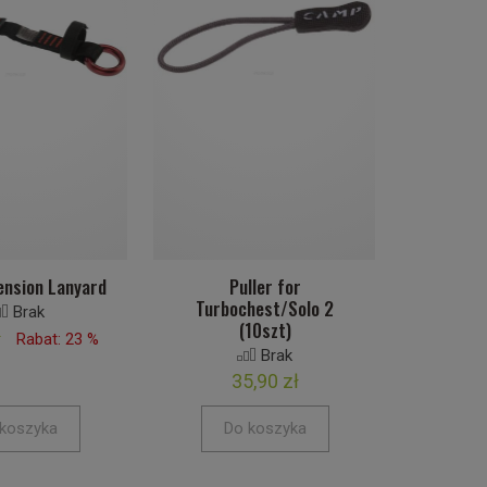
nsion Lanyard
Puller for
Turbochest/Solo 2
Brak
(10szt)
ł
Rabat: 23 %
Brak
35,90 zł
koszyka
Do koszyka