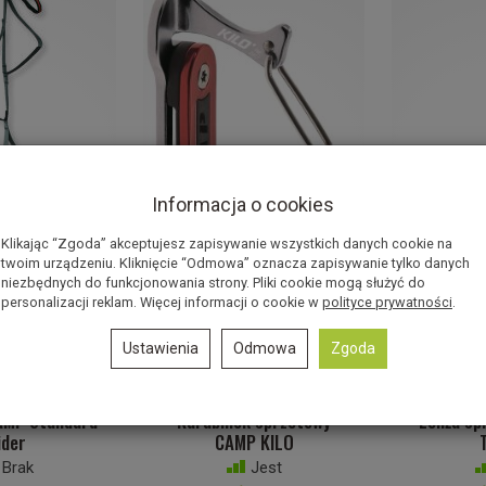
Informacja o cookies
Klikając “Zgoda” akceptujesz zapisywanie wszystkich danych cookie na
twoim urządzeniu. Kliknięcie “Odmowa” oznacza zapisywanie tylko danych
niezbędnych do funkcjonowania strony. Pliki cookie mogą służyć do
personalizacji reklam. Więcej informacji o cookie w
polityce prywatności
.
Ustawienia
Odmowa
Zgoda
AMP Standard
Karabinek sprzetowy
Lonża sp
ider
CAMP KILO
Brak
Jest