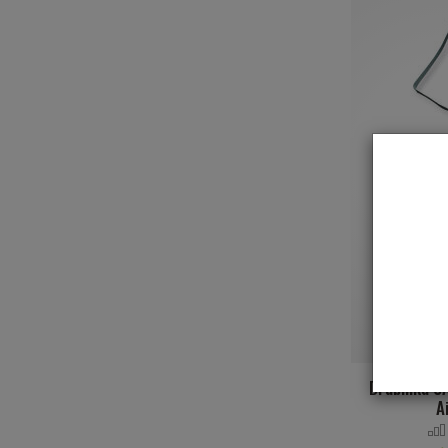
Drabinka C
A