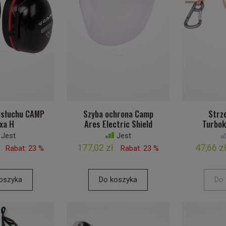
 słuchu CAMP
Szyba ochrona Camp
Strz
xa H
Ares Electric Shield
Turbok
Jest
Jest
177,02 zł
47,66 z
Rabat: 23 %
Rabat: 23 %
oszyka
Do koszyka
Do 