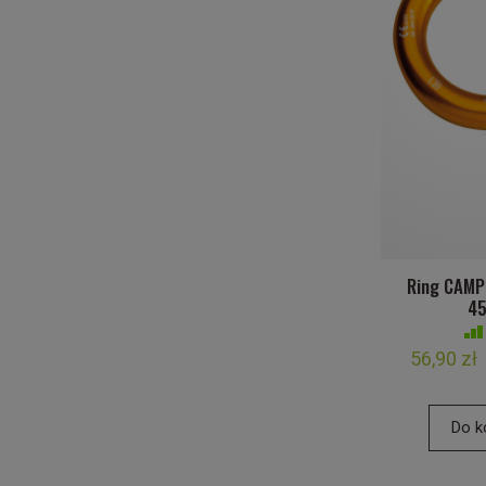
Ring CAMP
4
56,90 zł
Do k