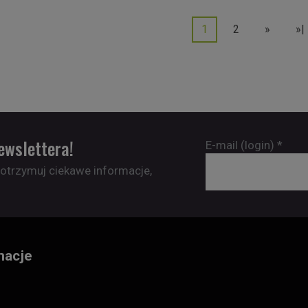
1
2
»
»|
ewslettera!
E-mail (login)
*
 otrzymuj ciekawe informacje,
macje