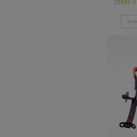
254,02 zł
Do k