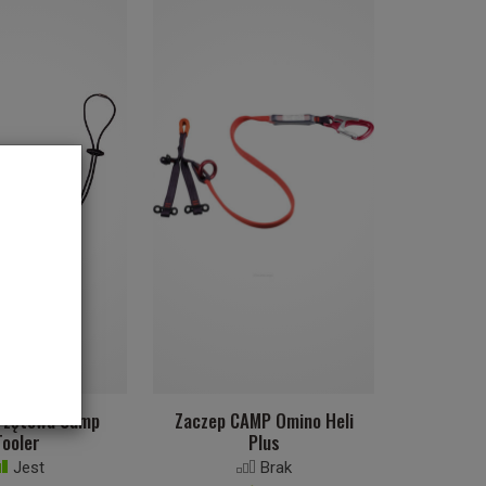
rzętowa Camp
Zaczep CAMP Omino Heli
Tooler
Plus
Jest
Brak