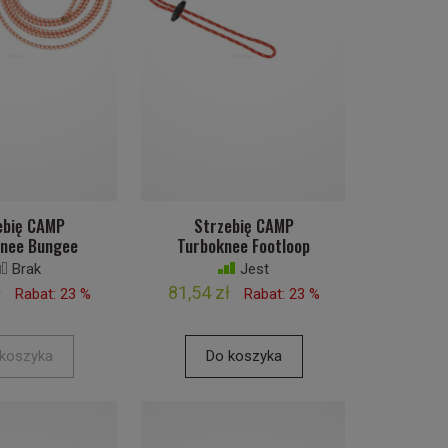
ebię CAMP
Strzebię CAMP
nee Bungee
Turboknee Footloop
Brak
Jest
ł
81,54 zł
Rabat: 23 %
Rabat: 23 %
koszyka
Do koszyka