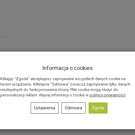
Informacja o cookies
ły wybór dla stromych jaskiniowych przejść.
Klikając “Zgoda” akceptujesz zapisywanie wszystkich danych cookie na
niszczenie, szczególnie w mokrych warunkach.
twoim urządzeniu. Kliknięcie “Odmowa” oznacza zapisywanie tylko danych
owania na szczycie i dnie, zaopatrzona w 4 mailony.
niezbędnych do funkcjonowania strony. Pliki cookie mogą służyć do
pewniają maksimum bezpieczeństwa dla uczestników
personalizacji reklam. Więcej informacji o cookie w
polityce prywatności
.
Ustawienia
Odmowa
Zgoda