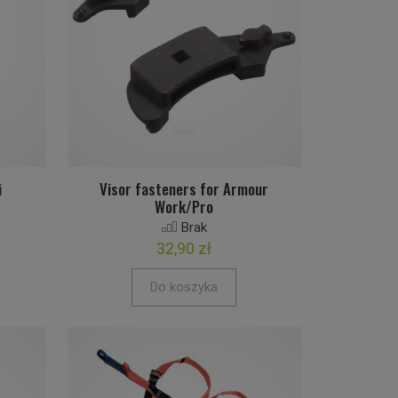
i
Visor fasteners for Armour
Work/Pro
Brak
%
32,90 zł
Do koszyka