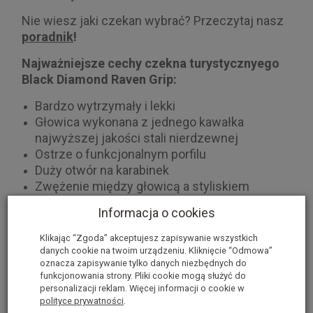
Nie wiesz jaki czekan wybrać? Przeczytaj nasz
poradnik
!
Najważniejsze cechy czekna turystycznyego
Black Diamond Raven Grip:
Bardzo wytrzymały i lekki
Głowica wykonana z jednego kawałka
najwyższej jakości stali nierdzewnej
Ostrze o funkcjonalnym porfilu
Duży otwór na karabinek
Zwężenie między głowicą a styliskiem
pozwalające na jeszcze pewniejszychwyt
Informacja o cookies
Pętla nadgarstkowa zaprojektowana tak by
zapewnić maksimum bezpieczeństwai
Klikając “Zgoda” akceptujesz zapisywanie wszystkich
wygody
danych cookie na twoim urządzeniu. Kliknięcie “Odmowa”
oznacza zapisywanie tylko danych niezbędnych do
Stylisko wykonane z ultra lekkiego
funkcjonowania strony. Pliki cookie mogą służyć do
wytrzymałego aluminium lotniczego
personalizacji reklam. Więcej informacji o cookie w
Gumowy uchwyt w dolnej części styliska
polityce prywatności
.