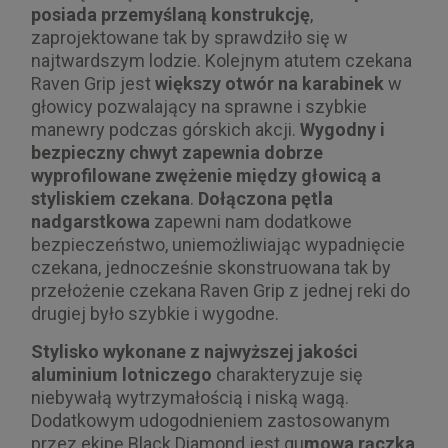
posiada przemyślaną konstrukcję
,
zaprojektowane tak by sprawdziło się w
najtwardszym lodzie. Kolejnym atutem czekana
Raven Grip jest
większy otwór na karabinek
w
głowicy pozwalający na sprawne i szybkie
manewry podczas górskich akcji.
Wygodny i
bezpieczny chwyt
zapewnia dobrze
wyprofilowane zwężenie między głowicą a
styliskiem czekana
.
Dołączona pętla
nadgarstkowa
zapewni nam dodatkowe
bezpieczeństwo, uniemożliwiając wypadnięcie
czekana, jednocześnie skonstruowana tak by
przełożenie czekana Raven Grip z jednej reki do
drugiej było szybkie i wygodne.
Stylisko wykonane z najwyższej jakości
aluminium lotniczego
charakteryzuje się
niebywałą wytrzymałością i niską wagą.
Dodatkowym udogodnieniem zastosowanym
przez ekipę Black Diamond jest gu
mowa rączka