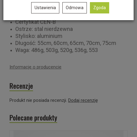
zwiększa wygodę użytkowania i
funkcjonalność czekana
Ustawienia
Odmowa
Zgoda
Ostry wytrzymały grot ze stali nierdzewnej
Certyfikat CEN-B
Ostrze: stal nierdzewna
Stylisko: aluminium
Długość: 55cm, 60cm, 65cm, 70cm, 75cm
Waga: 486g, 503g, 520g, 536g, 553
Informacje o producencie
Recenzje
Produkt nie posiada recenzji.
Dodaj recenzję
Polecane produkty