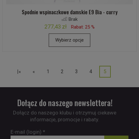
Spodnie wspinaczkowe damskie E9 Bia - curry
Brak
277,43 zł
Rabat: 25 %
Wybierz opcje
|«
«
1
2
3
4
5
Dołącz do naszego newslettera!
Dołącz do naszego klubu i otrzymuj ciekawe
informacje, promocje i rabaty.
E-mail (login)
*