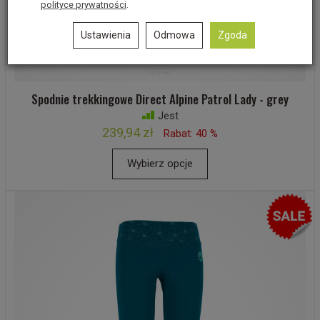
polityce prywatności
.
Ustawienia
Odmowa
Zgoda
Spodnie trekkingowe Direct Alpine Patrol Lady - grey
Jest
239,94 zł
Rabat: 40 %
Wybierz opcje