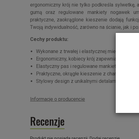
ergonomiczny krój nie tylko podkreśla sylwetkę,
gumą oraz regulowane mankiety nogawek umo
praktyczne, zaokrąglone kieszenie dodają funkcj
Twoją indywidualność, zarówno na ścianie, jak i po
Cechy produktu:
Wykonane z trwałej i elastycznej mieszanki baw
Ergonomiczny, kobiecy krój zapewniający komf
Elastyczny pas i regulowane mankiety nogawe
Praktyczne, okrągłe kieszenie z charakteryst
Stylowy design z unikalnymi detalami, które wy
Informacje o producencie
Recenzje
Produkt nie posiada recenzji.
Dodaj recenzję