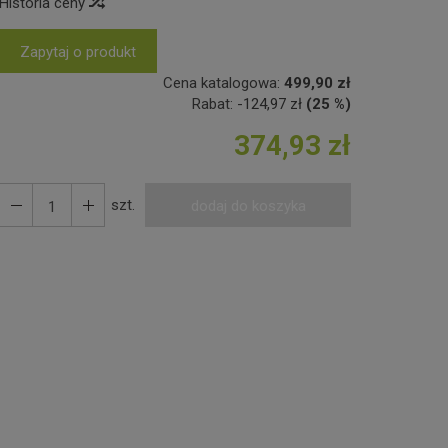
Historia ceny
Zapytaj o produkt
Cena katalogowa:
499,90 zł
Rabat:
-
124,97 zł
(25 %)
374,93 zł
szt.
dodaj do koszyka