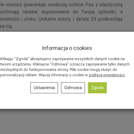
 ale również gwarantuje swobodę ruchów. Pas z elastyczną
żliwiają idealne dopasowanie do Twojej sylwetki, a
onalności i uroku. Unikalne wzory i detale E9 podkreślają
za nią.
Informacja o cookies
ełny organicznej i elastanu
ort i swobodę ruchów
Klikając “Zgoda” akceptujesz zapisywanie wszystkich danych cookie na
k dla doskonałego dopasowania
twoim urządzeniu. Kliknięcie “Odmowa” oznacza zapisywanie tylko danych
niezbędnych do funkcjonowania strony. Pliki cookie mogą służyć do
ycznym designem E9
personalizacji reklam. Więcej informacji o cookie w
polityce prywatności
.
różniają te spodnie
Ustawienia
Odmowa
Zgoda