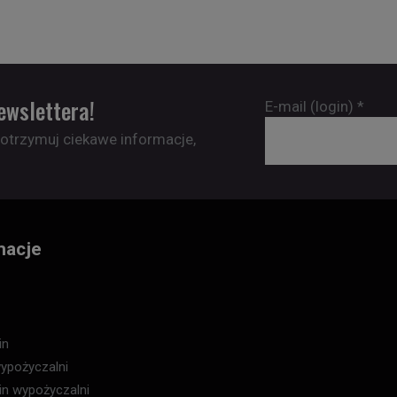
ewslettera!
E-mail (login)
*
 otrzymuj ciekawe informacje,
macje
in
ypożyczalni
in wypożyczalni