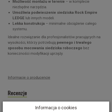
Możliwość montażu w terenie
– w komplecie
niezbędne narzędzia.
Umożliwia podwieszenie siedziska Rock Empire
LEDGE
lub innych modeli.
Lekka konstrukcja
– minimalne obciążenie całego
systemu.
Idealne rozwiązanie dla profesjonalistów pracujących na
wysokości, którzy potrzebują
pewnego i trwałego
sposobu mocowania siedziska roboczego
bez
konieczności modyfikacji uprzęży.
Informacje o producencie
Recenzje
Produkt nie posiada recenzji.
Dodaj recenzję
W ostatnich 7 dniach produktem interesują się
3
osoby.
Informacja o cookies