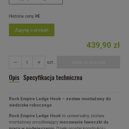
Historia ceny
Zapytaj o produkt
439,90 zł
szt.
dodaj do koszyka
Opis
Specyfikacja techniczna
Rock Empire Ledge Hook – zestaw montażowy do
siedziska roboczego
Rock Empire Ledge Hook
to uniwersalny zestaw
montażowy umożliwiający
mocowanie ławeczki do
pracy w podwieszeniu
. Dzięki prostej konstrukcji i