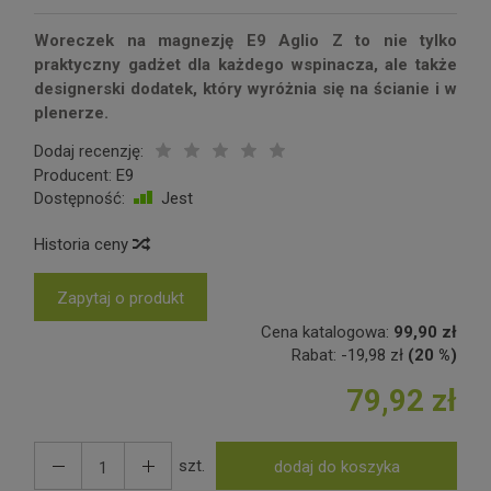
Woreczek na magnezję E9 Aglio Z to nie tylko
praktyczny gadżet dla każdego wspinacza, ale także
designerski dodatek, który wyróżnia się na ścianie i w
plenerze.
Dodaj recenzję:
Producent:
E9
Dostępność:
Jest
Historia ceny
Zapytaj o produkt
Cena katalogowa:
99,90 zł
Rabat:
-
19,98 zł
(20 %)
79,92 zł
szt.
dodaj do koszyka