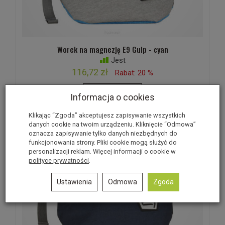
Worek na magnezję E9 Gulp - cyan
Jest
116,72 zł
Rabat: 20 %
Do koszyka
Informacja o cookies
Klikając “Zgoda” akceptujesz zapisywanie wszystkich
danych cookie na twoim urządzeniu. Kliknięcie “Odmowa”
oznacza zapisywanie tylko danych niezbędnych do
funkcjonowania strony. Pliki cookie mogą służyć do
personalizacji reklam. Więcej informacji o cookie w
polityce prywatności
.
Ustawienia
Odmowa
Zgoda