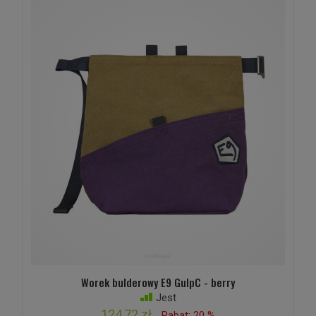
Worek bulderowy E9 GulpC - berry
Jest
124,72 zł
Rabat: 20 %