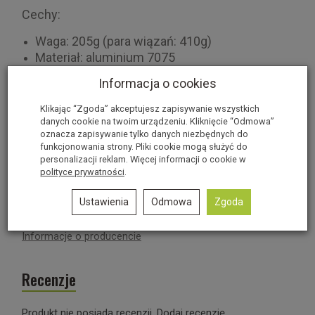
Cechy:
Waga: 205g (para wiązań: 410g)
Materiał: aluminium 7075
Waga użytkownika: 40-100kg
Informacja o cookies
Siła wypięcia boczna: 4-10 DIN
Siła wypięcia pionowa: 8 DIN
Klikając “Zgoda” akceptujesz zapisywanie wszystkich
Regulacja rozmiaru: 25mm
danych cookie na twoim urządzeniu. Kliknięcie “Odmowa”
oznacza zapisywanie tylko danych niezbędnych do
Podparcie pięty: 0 - 40 - 54mm
funkcjonowania strony. Pliki cookie mogą służyć do
Możliwość montażu skistoperów
personalizacji reklam. Więcej informacji o cookie w
Możliwość wpięcia harszli
polityce prywatności
.
Ustawienia
Odmowa
Zgoda
Informacje o producencie
Recenzje
Produkt nie posiada recenzji.
Dodaj recenzję