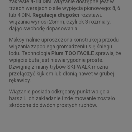
zakresie
4-10 DIN
. Wiązanie dostępne jest w
trzech wersjach o sile wypięcia pionowego: 8, 6
lub 4 DIN.
Regulacja długości
rozstawu
wiązania wynosi 25mm, czyli ok 3 rozmiary,
dając swobodę dopasowania.
Maksymalnie uproszczona konstrukcja przodu
wiązania zapobiega gromadzeniu się śniegu i
lodu. Technologia
Plum TOO FACILE
sprawia, że
wpięcie buta jest niewiarygodnie proste.
Dźwignię zmiany trybów SKI-WALK można
przełączyć kijkiem lub dłonią nawet w grubej
rękawicy.
Wiązanie posiada odkręcany punkt wpięcia
harszli. Ich zakładanie i zdejmowanie zostało
skrócone do dwóch prostych ruchów.