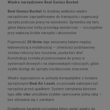
Wiadro narzędziowe Beal Genius Bucket
Beal Genius Bucket
to średniej wielkości wiadro
narzędziowe zaprojektowane do transportu i organizacji
sprzętu podczas pracy na wysokości. Sprawdza się tam,
gdzie klasyczne torby przestają wystarczać — szczególnie
przy większej liczbie narzędzi i akcesoriów.
Pojemność
20 litrów
daje sensowny balans między
ładownością a mobilnością — zmieścisz podstawowy
zestaw roboczy bez noszenia „worka bez dna”.
Konstrukcja została przystosowana do pracy w
systemach linowych i na stanowiskach roboczych, gdzie
szybki dostęp do sprzętu ma kluczowe znaczenie.
Wiadro wyposażono w uchwyty kompatybilne z lonżami
sprzętowymi
Beal Air Leash
, co pozwala zabezpieczyć
narzędzia przed upadkiem. System zamykania kieszeni
typu
clic-clac
umożliwia szybkie operowanie jedną ręką —
bez siłowania się z zamkami.
Dodatkowe karabinki pozwalają łatwo wpiąć wiadro do