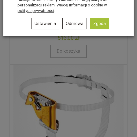
personalizacji reklam. Więcej informacji o cookie w
polityce prywatności
.
Zestaw amortyzujący PROTEKT Linostop II 50m
Ustawienia
Odmowa
Zgoda
Brak
513,00 zł
Do koszyka