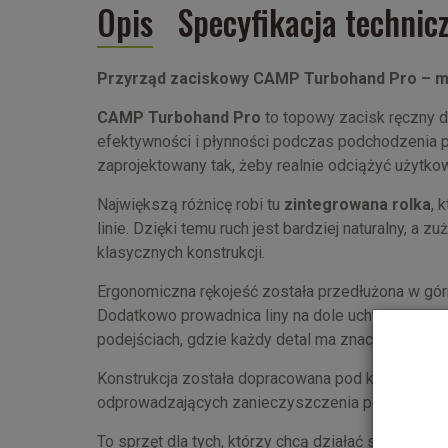
Opis
Specyfikacja technic
Przyrząd zaciskowy CAMP Turbohand Pro – ma
CAMP Turbohand Pro
to topowy zacisk ręczny d
efektywności i płynności podczas podchodzenia po l
zaprojektowany tak, żeby realnie odciążyć użytkow
Największą różnicę robi tu
zintegrowana rolka
, 
linie. Dzięki temu ruch jest bardziej naturalny, a 
klasycznych konstrukcji.
Ergonomiczna rękojeść została przedłużona w gór
Dodatkowo prowadnica liny na dole uchwytu utrzym
podejściach, gdzie każdy detal ma znaczenie.
Konstrukcja została dopracowana pod kątem trwał
odprowadzających zanieczyszczenia po zabezpie
To sprzęt dla tych, którzy chcą działać szybciej, pł