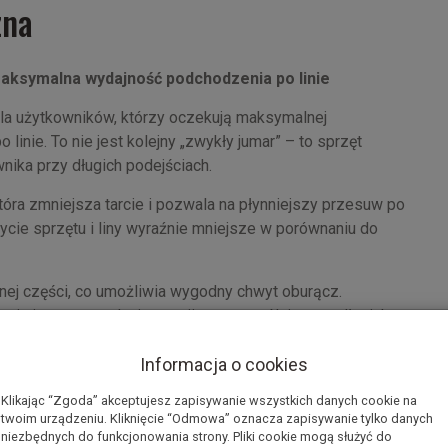
zna
ksymalna wydajność podchodzenia po linie
la użytkowników, którzy oczekują maksymalnej
inie. To nie jest kolejny „zwykły jumar” – to sprzęt
nika przy długich podejściach.
która zmniejsza tarcie i pozwala na płynniejszy przesuw po
zużycie sprzętu i liny wyraźnie mniejsze w porównaniu do
nej części, co umożliwia wygodny chwyt oburącz.
uje ją w optymalnej pozycji – szczególnie przy długich
Informacja o cookies
ości i pracy w trudnych warunkach – od otworów
Klikając “Zgoda” akceptujesz zapisywanie wszystkich danych cookie na
czony mechanizm otwierania.
twoim urządzeniu. Kliknięcie “Odmowa” oznacza zapisywanie tylko danych
niezbędnych do funkcjonowania strony. Pliki cookie mogą służyć do
ynniej i z większą kontrolą.