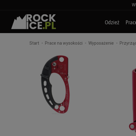
Wy
Odzież
Prac
Start
Prace na wysokości
Wyposażenie
Przyrzą