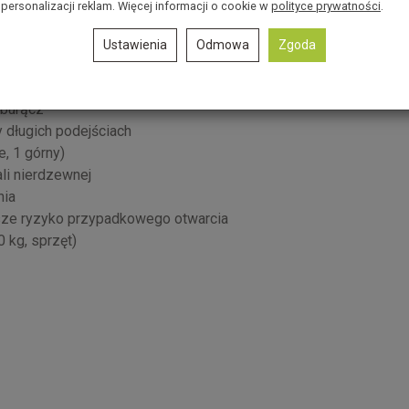
personalizacji reklam. Więcej informacji o cookie w
polityce prywatności
.
Ustawienia
Odmowa
Zgoda
ejsze tarcie
oburącz
 długich podejściach
e, 1 górny)
li nierdzewnej
nia
sze ryzyko przypadkowego otwarcia
 kg, sprzęt)