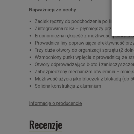
Najważniejsze cechy
Zacisk ręczny do podchodzenia po linie
Zintegrowana rolka – płynniejszy przesuw i mni
Ergonomiczna rękojeść z możliwością chwytu 
Prowadnica liny poprawiająca efektywność przy
Trzy duże otwory do organizacji sprzętu (2 doln
Wzmocniony punkt wpięcia z prowadnicą ze sta
Otwory odprowadzające błoto i zanieczyszcze
Zabezpieczony mechanizm otwierania – mniej
Możliwość użycia jako bloczek z blokadą (do 50
Solidna konstrukcja z aluminium
Informacje o producencie
Recenzje