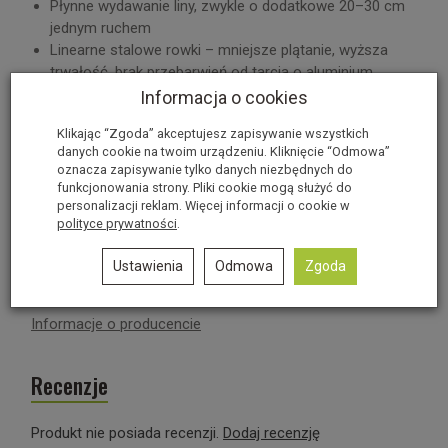
Płynne wydawanie liny, zwykle o dodatkowe 20–30 cm
jednym ruchem
Linearne stalowe rowki – mniejsze plątanie, wyższa
trwałość, brak przebarwień od tarcia o aluminium
Funkcja anty–panic z możliwością trwałej dezaktywacji
Informacja o cookies
Drugi poziom hamowania przy małych obciążeniach lub
Klikając “Zgoda” akceptujesz zapisywanie wszystkich
dużym tarciu
danych cookie na twoim urządzeniu. Kliknięcie “Odmowa”
Precyzyjne sterowanie prędkością opuszczania dzięki
oznacza zapisywanie tylko danych niezbędnych do
połączeniu dźwigni i pracy dłoni
funkcjonowania strony. Pliki cookie mogą służyć do
Mocowanie na stanowisku w
4 kierunkach
co 90°
personalizacji reklam. Więcej informacji o cookie w
polityce prywatności
.
Uniwersalny – wygodny dla osób prawo- i leworęcznych
Kompatybilny z szerokim zakresem lin dynamicznych i
Ustawienia
Odmowa
Zgoda
statycznych
Informacje o producencie
Recenzje
Produkt nie posiada recenzji.
Dodaj recenzję