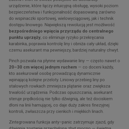
urządzenie, które łączy intuicyjną obsługę, wysoki poziom
bezpieczeństwa i funkcjonalność dopasowaną zarówno
do wspinaczki sportowej, wielowyciągowej, jak i technik
dostępu linowego. Największą rewolucją jest możliwość
bezpośredniego wpięcia przyrządu do centralnego
punktu uprzęży
, co eliminuje ryzyko przekręcania
karabinka, poprawia kontrolę liny i obniża cały układ, dzięki
czemu asekurant ma pewniejszy, bardziej naturalny chwyt.
Pinch pozwala na płynne wydawanie liny — często nawet o
20–30 cm więcej jednym ruchem
— co doceni każdy,
kto asekurował osobę prowadzącą dynamicznie
wpinającą kolejne przeloty. Liniowy przebieg liny po
stalowych rowkach zmniejsza plątanie oraz zwiększa
trwałość urządzenia. Podczas opuszczania, asekurant
steruje prędkością nie tylko dźwignią, ale też dociskiem
dłoni na linii hamującej, co daje duży zakres finezyjnej
kontroli, zwłaszcza przy cienkich i miękkich linach.
Zintegrowana funkcja anty–panic zatrzymuje zjazd, gdy
dźwignia zostanie przechylona zbyt mocno — świetna