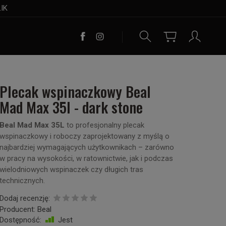
LIK
Plecak wspinaczkowy Beal
Mad Max 35l - dark stone
Beal Mad Max 35L
to profesjonalny plecak
wspinaczkowy i roboczy zaprojektowany z myślą o
najbardziej wymagających użytkownikach – zarówno
w pracy na wysokości, w ratownictwie, jak i podczas
wielodniowych wspinaczek czy długich tras
technicznych.
Dodaj recenzję:
Producent:
Beal
Dostępność:
Jest