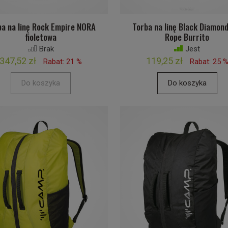
ba na linę Rock Empire NORA
Torba na linę Black Diamond
fioletowa
Rope Burrito
Brak
Jest
347,52 zł
119,25 zł
Rabat: 21 %
Rabat: 25 
Do koszyka
Do koszyka