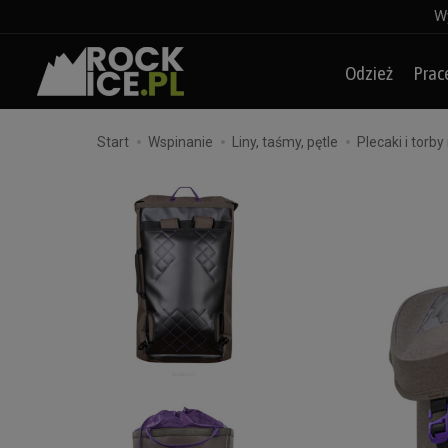
Wy
Odzież
Prac
Start
Wspinanie
Liny, taśmy, pętle
Plecaki i torby 