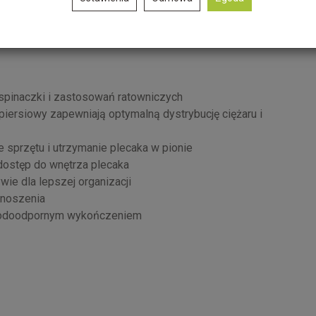
wymi i workami transportowymi, umożliwiając
ezastąpionym wsparciem w pracy na wysokości oraz w
wspinaczki i zastosowań ratowniczych
iersiowy zapewniają optymalną dystrybucję ciężaru i
 sprzętu i utrzymanie plecaka w pionie
dostęp do wnętrza plecaka
ie dla lepszej organizacji
enoszenia
 wodoodpornym wykończeniem