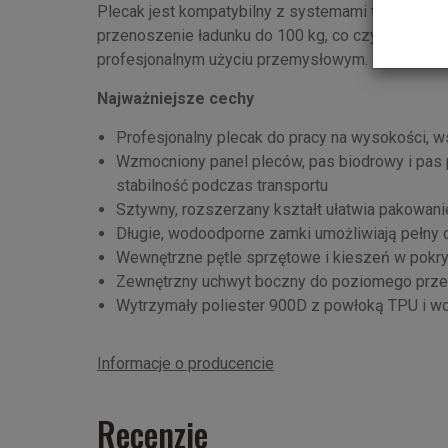
Plecak jest kompatybilny z systemami transporto
przenoszenie ładunku do 100 kg, co czyni go ni
profesjonalnym użyciu przemysłowym.
Najważniejsze cechy
Profesjonalny plecak do pracy na wysokości, 
Wzmocniony panel pleców, pas biodrowy i pas p
stabilność podczas transportu
Sztywny, rozszerzany kształt ułatwia pakowanie
Długie, wodoodporne zamki umożliwiają pełny 
Wewnętrzne pętle sprzętowe i kieszeń w pokryw
Zewnętrzny uchwyt boczny do poziomego prz
Wytrzymały poliester 900D z powłoką TPU i
Informacje o producencie
Recenzje