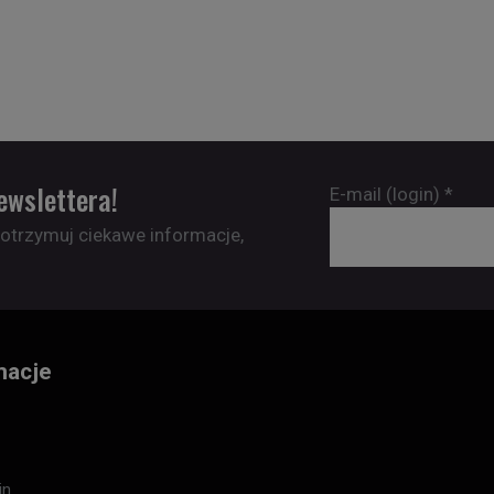
ewslettera!
E-mail (login)
*
 otrzymuj ciekawe informacje,
macje
in