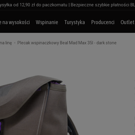
syłka od 12,90 zł do paczkomatu | Bezpieczne szybkie płatności B
e na wysokości
Wspinanie
Turystyka
Producenci
Outlet
na linę
Plecak wspinaczkowy Beal Mad Max 35l - dark stone