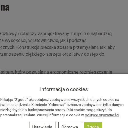
zna
aczkowy i roboczy zaprojektowany z myślą o najbardziej
 wysokości, w ratownictwie, jak i podczas
cznych. Konstrukcja plecaka została przemyślana tak, aby
rzenoszeniu ciężkiego sprzętu oraz łatwy dostęp do
tałtem, który pozwala na ergonomiczne rozmieszczenie
ie, nawet gdy jest pusty. Dzięki długiemu, wodoodpornemu
łej jego zawartości, a liczne pętle sprzętowe i kieszenie
Informacja o cookies
orządkowanie narzędzi. Zewnętrzny uchwyt boczny pozwala
zydatne podczas pracy w ciasnych przestrzeniach lub przy
Klikając “Zgoda” akceptujesz zapisywanie wszystkich danych cookie na
twoim urządzeniu. Kliknięcie “Odmowa” oznacza zapisywanie tylko danych
niezbędnych do funkcjonowania strony. Pliki cookie mogą służyć do
personalizacji reklam. Więcej informacji o cookie w
polityce prywatności
.
go poliestru 900D z powłoką TPU i wodoodpornym
sprzętu nawet w trudnych warunkach atmosferycznych.
Ustawienia
Odmowa
Zgoda