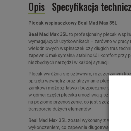
Opis
Specyfikacja technic
Plecak wspinaczkowy Beal Mad Max 35L
Beal Mad Max 35L
to profesjonalny plecak wspin
wymagających użytkownikach – zarówno w pracy na
wielodniowych wspinaczek czy długich tras techni
zapewnić maksymalną stabilność i komfort przy p
niezbędnych narzędzi w każdej sytuacji.
Plecak wyróżnia się sztywnym, rozszerzanym ksz
sprzętu wewnątrz oraz utrzymanie plecaka w pion
zamkowi możesz łatwo i bezpiecznie sięgnąć do ca
w górnej części plecaka umożliwiają szybkie up
na poziome przenoszenie, co jest szczególnie pr
transporcie dużych elementów.
Beal Mad Max 35L został wykonany z wytrzymałe
wykończeniem, co zapewnia długotrwałą ochronę 