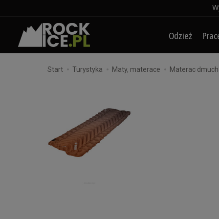
Wy
Odzież
Prac
Start
Turystyka
Maty, materace
Materac dmuchan