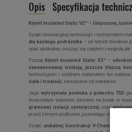
Opis
Specyfikacja technic
Klymit Insulated Static V2™ – Ulepszona, izol
Dzięki innowacyjnej technologii i wytrzymałym ma
dla każdego podróżnika
– od letnich biwaków 
spać spokojnie, ciesząc się ciepłem i wygodą jak
Poznaj
Klymit Insulated Static V2™
–
udoskon
zaawansowaną izolacją, jeszcze lżejszą ko
technologiom i solidnym materiałom ten mater
ciała i trwałość
, niezależnie od warunków.
Jego
wytrzymała powłoka z poliestru 75D
gwa
doskonałym wyborem zarówno na biwak w lesie,
gramowej izolacji syntetycznej
oraz
wielowa
przed zimnym podłożem, pozwalając cieszyć się 
Dzięki
unikalnej konstrukcji V-Chamber™
mater