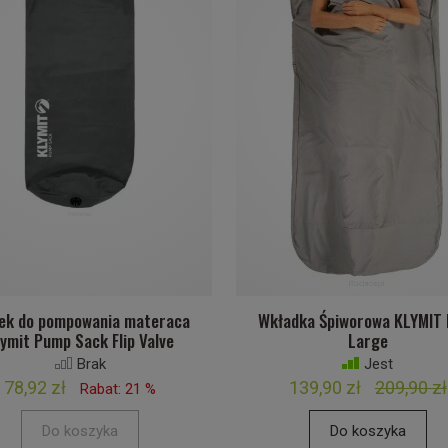
ek do pompowania materaca
Wkładka Śpiworowa KLYMIT 
lymit Pump Sack Flip Valve
Large
Brak
Jest
78,92 zł
139,90 zł
209,90 zł
Rabat: 21 %
Do koszyka
Do koszyka