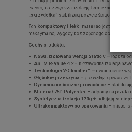
eliminując problem zimnych stref. Dodatkowo
głę
ciałem, co zwiększa izolację termiczną i sprawi
„skrzydełka”
stabilizują pozycję śpiącego, zapob
Ten
kompaktowy i lekki materac
jest idealnym
maksymalnej wygody bez zbędnego obciążenia e
Cechy produktu:
Nowa, izolowana wersja Static V
– lepsza och
ASTM R-Value 4.2
– niezawodna izolacja nawe
Technologia V-Chamber™
– równomierne wspar
Głębokie przeszycia
– pozwalają śpiworowi le
Dynamiczne boczne prowadnice
– stabilizuj
Materiał 75D Polyester
– odporny na przetarc
Syntetyczna izolacja 120g + odbijająca ciep
Ultrakompaktowy po spakowaniu
– mieści si