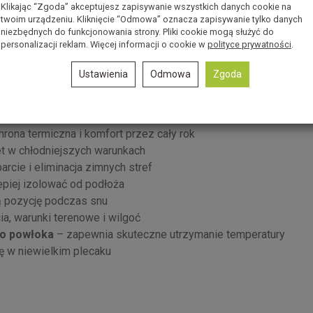
bokie przeszycia
pozwalają śpiworowi rozprężać się pod
Klikając “Zgoda” akceptujesz zapisywanie wszystkich danych cookie na
a, że sen w terenie jest jeszcze przyjemniejszy.
Boczne
twoim urządzeniu. Kliknięcie “Odmowa” oznacza zapisywanie tylko danych
niezbędnych do funkcjonowania strony. Pliki cookie mogą służyć do
iegając przesuwaniu się w trakcie nocy.
personalizacji reklam. Więcej informacji o cookie w
polityce prywatności
.
 wyborem dla wymagających podróżników, którzy oczekują
Ustawienia
Odmowa
Zgoda
kwipunku
rona termiczna i komfort przez cały rok
t w chłodniejszych warunkach
cie i eliminacja zimnych stref
piej izolować od podłoża
ą pozycję podczas snu
ia, warunki terenowe i wilgoć
ło powłoka
– zapewnia skuteczne utrzymanie temperatury
ę w niewielkim plecaku