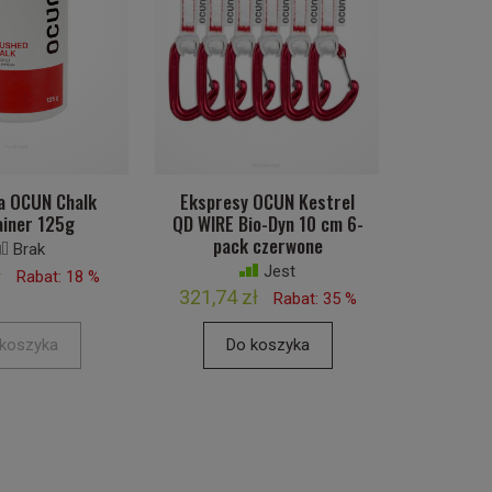
a OCUN Chalk
Ekspresy OCUN Kestrel
ainer 125g
QD WIRE Bio-Dyn 10 cm 6-
pack czerwone
Brak
Jest
ł
Rabat: 18 %
321,74 zł
Rabat: 35 %
koszyka
Do koszyka