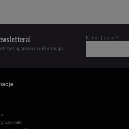
ewslettera!
E-mail (login)
*
 otrzymuj ciekawe informacje,
macje
in
ypożyczalni