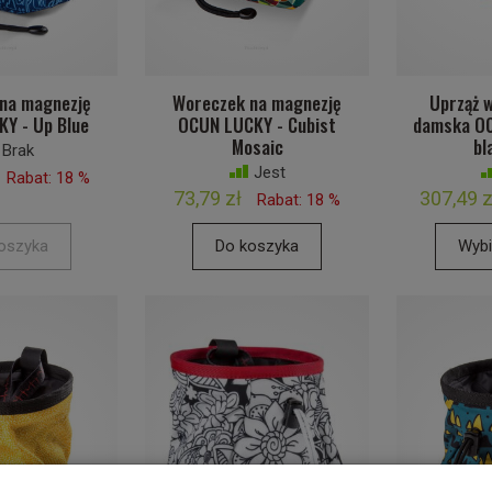
na magnezję
Woreczek na magnezję
Uprząż 
Y - Up Blue
OCUN LUCKY - Cubist
damska OC
Mosaic
bl
Brak
Jest
Rabat: 18 %
73,79 zł
307,49 z
Rabat: 18 %
oszyka
Do koszyka
Wybi