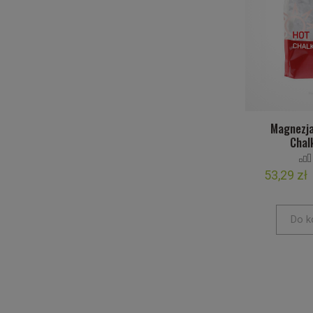
Magnezj
Chal
53,29 zł
Do k