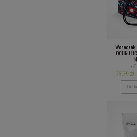
Woreczek 
OCUN LUC
b
73,79 zł
Do k