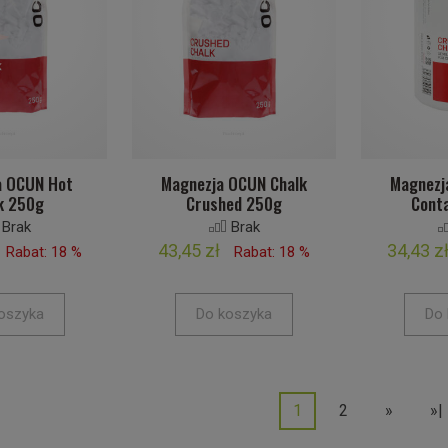
a OCUN Hot
Magnezja OCUN Chalk
Magnezj
k 250g
Crushed 250g
Cont
Brak
Brak
43,45 zł
34,43 z
Rabat: 18 %
Rabat: 18 %
oszyka
Do koszyka
Do 
1
2
»
»|