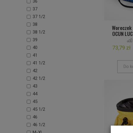
36
37
37 1/2
38
Woreczek 
38 1/2
OCUN LUCK
39
73,79 zł
40
41
41 1/2
Do k
42
42 1/2
43
44
45
45 1/2
46
46 1/2
M-XL