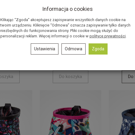
Informacja o cookies
Klikając “Zgoda” akceptujesz zapisywanie wszystkich danych cookie na
twoim urządzeniu. Kliknięcie “Odmowa” oznacza zapisywanie tylko danych
niezbędnych do funkcjonowania strony. Pliki cookie mogą służyć do
na magnezję
Woreczek na magnezję
Woreczek
personalizacji reklam. Więcej informacji o cookie w
polityce prywatności
.
KY - Drops
OCUN LUCKY - Flowers
OCUN LUC
llow
white
Ustawienia
Odmowa
Zgoda
Brak
Brak
73,79 zł
73,79 z
Rabat: 18 %
Rabat: 18 %
oszyka
Do koszyka
Do 