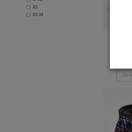
XS
XS-M
Woreczek 
OCUN LUC
ye
73,79 zł
Do k