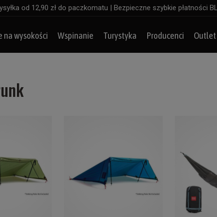
syłka od 12,90 zł do paczkomatu | Bezpieczne szybkie płatności B
e na wysokości
Wspinanie
Turystyka
Producenci
Outlet
runk