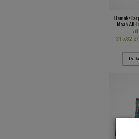
Hamak/Tarp
Moab All-i
315,82 zł
Do k