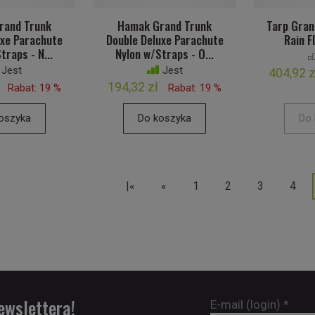
rand Trunk
Hamak Grand Trunk
Tarp Gran
uxe Parachute
Double Deluxe Parachute
Rain F
traps - N...
Nylon w/Straps - O...
Jest
Jest
404,92 z
194,32 zł
Rabat: 19 %
Rabat: 19 %
oszyka
Do koszyka
Do 
|«
«
1
2
3
4
ewslettera!
E-mail (login)
*