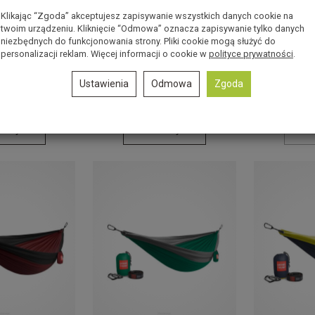
Klikając “Zgoda” akceptujesz zapisywanie wszystkich danych cookie na
twoim urządzeniu. Kliknięcie “Odmowa” oznacza zapisywanie tylko danych
nd Trunk Eco
Torba Grand Trunk Eco
Torba Gr
niezbędnych do funkcjonowania strony. Pliki cookie mogą służyć do
g - serape
Tote Bag - green mamba
Tote Ba
personalizacji reklam. Więcej informacji o cookie w
polityce prywatności
.
Jest
Jest
44,55 zł
44,55 z
Ustawienia
Odmowa
Zgoda
Rabat: 19 %
Rabat: 19 %
oszyka
Do koszyka
Do 