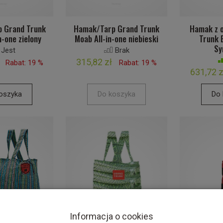
 Grand Trunk
Hamak/Tarp Grand Trunk
Hamak z o
n-one zielony
Moab All-in-one niebieski
Trunk 
Sy
Jest
Brak
315,82 zł
Rabat: 19 %
Rabat: 19 %
631,72 z
oszyka
Do koszyka
Do 
Informacja o cookies