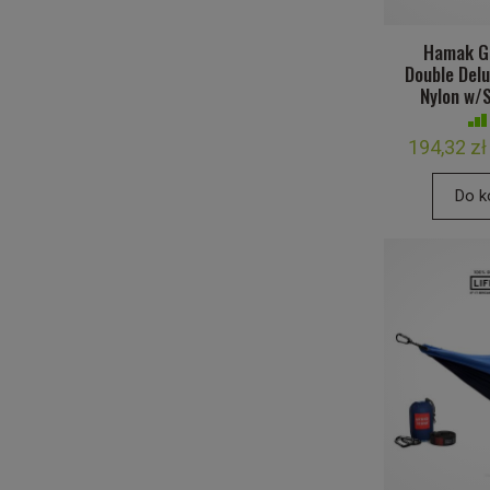
Hamak G
Double Del
Nylon w/S
194,32 zł
Do k