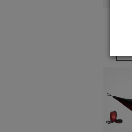
Torba Gra
Tote Ba
44,55 zł
Do k