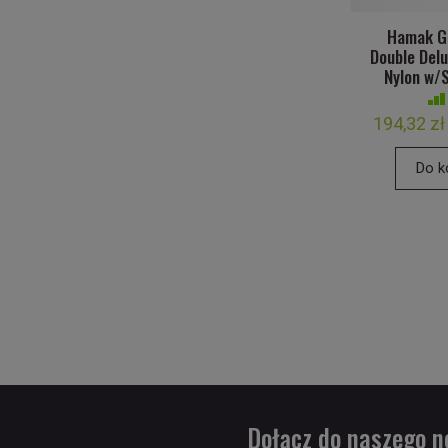
Hamak G
Double Del
Nylon w/S
194,32 zł
Do k
Dołącz do naszego n