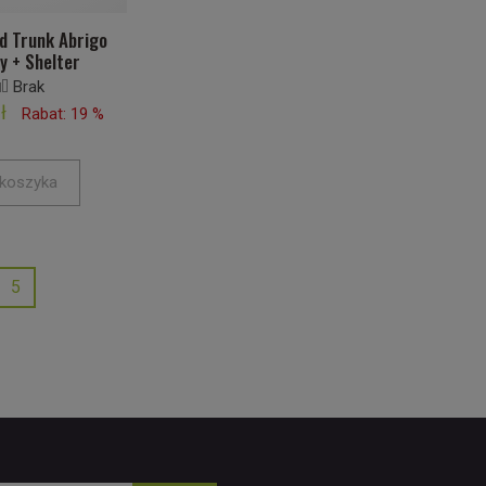
d Trunk Abrigo
ly + Shelter
Brak
ł
Rabat: 19 %
koszyka
5