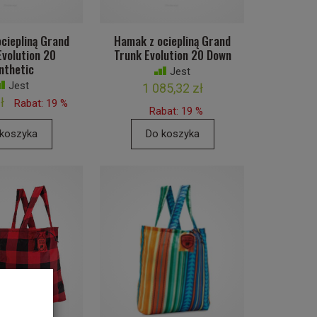
ciepliną Grand
Hamak z ociepliną Grand
Evolution 20
Trunk Evolution 20 Down
nthetic
Jest
Jest
1 085,32 zł
ł
Rabat: 19 %
Rabat: 19 %
koszyka
Do koszyka