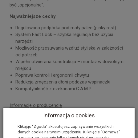
być „opcjonalne”.
Najważniejsze cechy
Regulowana podpórka pod mały palec (pinky rest)
System Fast Lock – szybka regulacja bez użycia
narzędzi
Możliwość przesuwania wzdłuż styliska w zależności
od potrzeb
W pełni otwierana konstrukcja – montaż w dowolnym
miejscu
Poprawa kontroli i ergonomii chwytu
Redukcja zmęczenia dłoni podczas wspinaczki
Kompatybilność z czekanami C.A.M.P.
Informacje o producencie
Informacja o cookies
Recenzje
Klikając “Zgoda” akceptujesz zapisywanie wszystkich
danych cookie na twoim urządzeniu. Kliknięcie “Odmowa”
oznacza zapisywanie tylko danych niezbędnych do