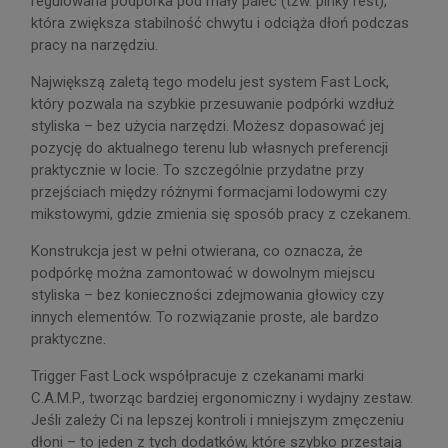
regulowana podpórka pod mały palec (tzw. pinky rest),
która zwiększa stabilność chwytu i odciąża dłoń podczas
pracy na narzędziu.
Największą zaletą tego modelu jest system Fast Lock,
który pozwala na szybkie przesuwanie podpórki wzdłuż
styliska – bez użycia narzędzi. Możesz dopasować jej
pozycję do aktualnego terenu lub własnych preferencji
praktycznie w locie. To szczególnie przydatne przy
przejściach między różnymi formacjami lodowymi czy
mikstowymi, gdzie zmienia się sposób pracy z czekanem.
Konstrukcja jest w pełni otwierana, co oznacza, że
podpórkę można zamontować w dowolnym miejscu
styliska – bez konieczności zdejmowania głowicy czy
innych elementów. To rozwiązanie proste, ale bardzo
praktyczne.
Trigger Fast Lock współpracuje z czekanami marki
C.A.M.P., tworząc bardziej ergonomiczny i wydajny zestaw.
Jeśli zależy Ci na lepszej kontroli i mniejszym zmęczeniu
dłoni – to jeden z tych dodatków, które szybko przestają