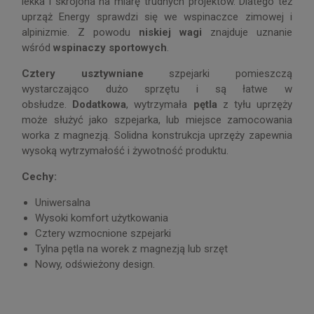
lekka i skrojona na miarę trudnych projektów. Dlatego też
uprząż Energy sprawdzi się we wspinaczce zimowej i
alpinizmie. Z powodu
niskiej wagi
znajduje uznanie
wśród
wspinaczy sportowych
.
Cztery usztywniane
szpejarki pomieszczą
wystarczająco dużo sprzętu i są łatwe w
obsłudze.
Dodatkowa
, wytrzymała
pętla
z tyłu uprzęży
może służyć jako szpejarka, lub miejsce zamocowania
worka z magnezją. Solidna konstrukcja uprzęży zapewnia
wysoką wytrzymałość i żywotność produktu.
Cechy:
Uniwersalna
Wysoki komfort użytkowania
Cztery wzmocnione szpejarki
Tylna pętla na worek z magnezją lub srzęt
Nowy, odświeżony design.