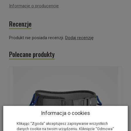
Informacje o producencie
Recenzje
Produkt nie posiada recenzji.
Dodaj recenzję
Polecane produkty
W ostatnich 7 dniach produktem interesują się
4
osoby.
Informacja o cookies
Klikając “Zgoda” akceptujesz zapisywanie wszystkich
danych cookie na twoim urządzeniu. Kliknięcie “Odmowa”