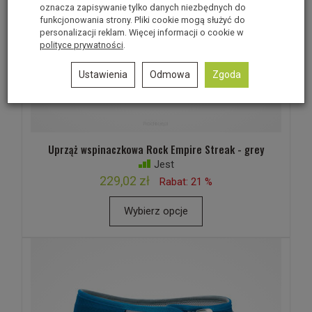
oznacza zapisywanie tylko danych niezbędnych do
funkcjonowania strony. Pliki cookie mogą służyć do
personalizacji reklam. Więcej informacji o cookie w
polityce prywatności
.
Ustawienia
Odmowa
Zgoda
Uprząż wspinaczkowa Rock Empire Streak - grey
Jest
229,02 zł
Rabat: 21 %
Wybierz opcje