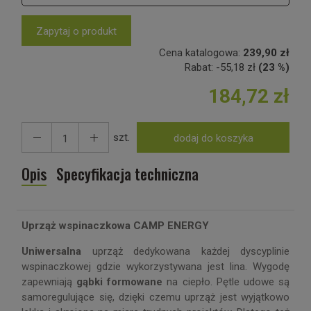
Zapytaj o produkt
Cena katalogowa:
239,90 zł
Rabat:
-
55,18 zł
(23 %)
184,72 zł
szt.
dodaj do koszyka
Opis
Specyfikacja techniczna
Uprząż wspinaczkowa CAMP ENERGY
Uniwersalna
uprząż dedykowana każdej dyscyplinie
wspinaczkowej gdzie wykorzystywana jest lina. Wygodę
zapewniają
gąbki formowane
na ciepło. Pętle udowe są
samoregulujące się, dzięki czemu uprząż jest wyjątkowo