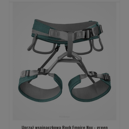
Uprząż wspinaczkowa Rock Empire Nox - green