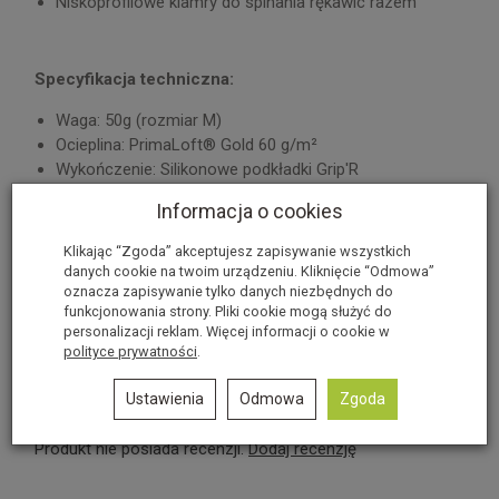
Niskoprofilowe klamry do spinania rękawic razem
Specyfikacja techniczna:
Waga: 50g (rozmiar M)
Ocieplina: PrimaLoft® Gold 60 g/m²
Wykończenie: Silikonowe podkładki Grip'R
Termika: 2/5*
W ostatnich 7 dniach produktem interesują się
3
osoby.
Informacja o cookies
* 0 oznacza "Brak izolacji termicznej", 5 oznacza
"Najwyższy poziom izolacji termicznej" wg. skali
Klikając “Zgoda” akceptujesz zapisywanie wszystkich
producenta.
danych cookie na twoim urządzeniu. Kliknięcie “Odmowa”
oznacza zapisywanie tylko danych niezbędnych do
funkcjonowania strony. Pliki cookie mogą służyć do
Informacje o producencie
personalizacji reklam. Więcej informacji o cookie w
polityce prywatności
.
Recenzje
Ustawienia
Odmowa
Zgoda
Produkt nie posiada recenzji.
Dodaj recenzję