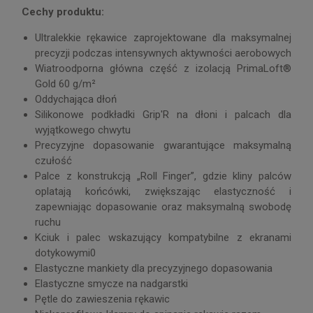
Cechy produktu:
Ultralekkie rękawice zaprojektowane dla maksymalnej
precyzji podczas intensywnych aktywności aerobowych
Wiatroodporna główna część z izolacją PrimaLoft®
Gold 60 g/m²
Oddychająca dłoń
Silikonowe podkładki Grip'R na dłoni i palcach dla
wyjątkowego chwytu
Precyzyjne dopasowanie gwarantujące maksymalną
czułość
Palce z konstrukcją „Roll Finger”, gdzie kliny palców
oplatają końcówki, zwiększając elastyczność i
zapewniając dopasowanie oraz maksymalną swobodę
ruchu
Kciuk i palec wskazujący kompatybilne z ekranami
dotykowymi0
Elastyczne mankiety dla precyzyjnego dopasowania
Elastyczne smycze na nadgarstki
Pętle do zawieszenia rękawic