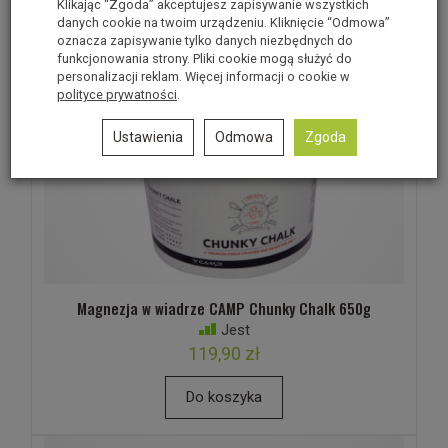
Klikając “Zgoda” akceptujesz zapisywanie wszystkich
danych cookie na twoim urządzeniu. Kliknięcie “Odmowa”
oznacza zapisywanie tylko danych niezbędnych do
funkcjonowania strony. Pliki cookie mogą służyć do
personalizacji reklam. Więcej informacji o cookie w
polityce prywatności
.
Ustawienia
Odmowa
Zgoda
Magnezja w wiadrze CAMP Chunky Chalk 650g
Jest
119,90 zł
Do koszyka