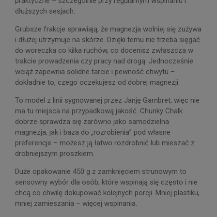
praktyczne – szczególnie przy regularnym wspinaniu i
dłuższych sesjach.
Grubsze frakcje sprawiają, że magnezja wolniej się zużywa
i dłużej utrzymuje na skórze. Dzięki temu nie trzeba sięgać
do woreczka co kilka ruchów, co docenisz zwłaszcza w
trakcie prowadzenia czy pracy nad drogą. Jednocześnie
wciąż zapewnia solidne tarcie i pewność chwytu –
dokładnie to, czego oczekujesz od dobrej magnezji.
To model z linii sygnowanej przez Janję Garnbret, więc nie
ma tu miejsca na przypadkową jakość. Chunky Chalk
dobrze sprawdza się zarówno jako samodzielna
magnezja, jak i baza do „rozrobienia” pod własne
preferencje – możesz ją łatwo rozdrobnić lub mieszać z
drobniejszym proszkiem.
Duże opakowanie 450 g z zamknięciem strunowym to
sensowny wybór dla osób, które wspinają się często i nie
chcą co chwilę dokupować kolejnych porcji. Mniej plastiku,
mniej zamieszania – więcej wspinania.