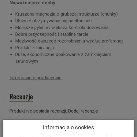
Najważniejsze cechy
Kruszona magnezja o grubszej strukturze (chunky)
Dłuższe utrzymywanie się na dłoniach
Mniejsze pylenie i większa kontrola dozowania
Dobra przyczepność i stabilne tarcie
Możliwość dalszego rozdrobnienia według preferencji
Produkt z linii Janja
Duże, ekonomiczne opakowanie z zamknięciem
strunowym
Informacje o producencie
Recenzje
Produkt nie posiada recenzji.
Dodaj recenzję
Polecane produkty
Informacja o cookies