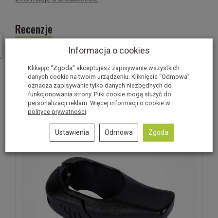
Recenzje
W ostatnich 7 dniach produktem interesują się
3
osoby.
Informacja o cookies
Produkt nie posiada recenzji.
Dodaj recenzję
Klikając “Zgoda” akceptujesz zapisywanie wszystkich
Polecane produkty
danych cookie na twoim urządzeniu. Kliknięcie “Odmowa”
oznacza zapisywanie tylko danych niezbędnych do
funkcjonowania strony. Pliki cookie mogą służyć do
personalizacji reklam. Więcej informacji o cookie w
polityce prywatności
.
Ustawienia
Odmowa
Zgoda