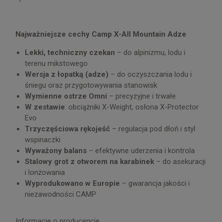
Najważniejsze cechy Camp X-All Mountain Adze
Lekki, techniczny czekan
– do alpinizmu, lodu i
terenu mikstowego
Wersja z łopatką (adze)
– do oczyszczania lodu i
śniegu oraz przygotowywania stanowisk
Wymienne ostrze Omni
– precyzyjne i trwałe
W zestawie
: obciążniki X-Weight, osłona X-Protector
Evo
Trzyczęściowa rękojeść
– regulacja pod dłoń i styl
wspinaczki
Wyważony balans
– efektywne uderzenia i kontrola
Stalowy grot z otworem na karabinek
– do asekuracji
i lonżowania
Wyprodukowano w Europie
– gwarancja jakości i
niezawodności CAMP
Informacje o producencie