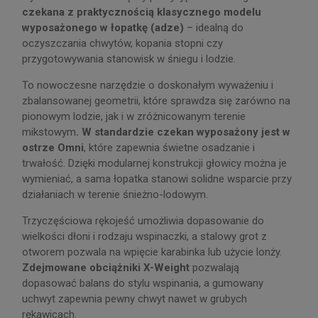
czekana z praktycznością klasycznego modelu
wyposażonego w łopatkę (adze)
– idealną do
oczyszczania chwytów, kopania stopni czy
przygotowywania stanowisk w śniegu i lodzie.
To nowoczesne narzędzie o doskonałym wyważeniu i
zbalansowanej geometrii, które sprawdza się zarówno na
pionowym lodzie, jak i w zróżnicowanym terenie
mikstowym
. W standardzie czekan wyposażony jest w
ostrze Omni
, które zapewnia świetne osadzanie i
trwałość. Dzięki modularnej konstrukcji głowicy można je
wymieniać, a sama łopatka stanowi solidne wsparcie przy
działaniach w terenie śnieżno-lodowym.
Trzyczęściowa rękojeść umożliwia dopasowanie do
wielkości dłoni i rodzaju wspinaczki, a stalowy grot z
otworem pozwala na wpięcie karabinka lub użycie lonży.
Zdejmowane obciążniki X-Weight
pozwalają
dopasować balans do stylu wspinania, a gumowany
uchwyt zapewnia pewny chwyt nawet w grubych
rękawicach.