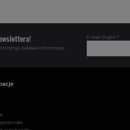
ewslettera!
E-mail (login)
*
 otrzymuj ciekawe informacje,
macje
in
ypożyczalni