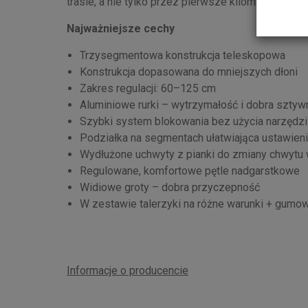
trasie, a nie tylko przez pierwsze kilometry.
Najważniejsze cechy
Trzysegmentowa konstrukcja teleskopowa
Konstrukcja dopasowana do mniejszych dłoni
Zakres regulacji: 60–125 cm
Aluminiowe rurki – wytrzymałość i dobra szty
Szybki system blokowania bez użycia narzędzi
Podziałka na segmentach ułatwiająca ustawieni
Wydłużone uchwyty z pianki do zmiany chwytu 
Regulowane, komfortowe pętle nadgarstkowe
Widiowe groty – dobra przyczepność
W zestawie talerzyki na różne warunki + gumo
Informacje o producencie