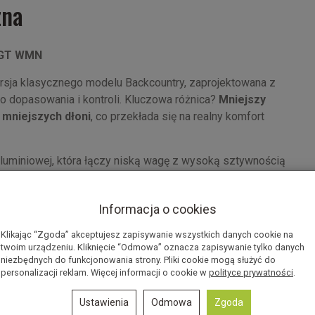
zna
y GT WMN
sja klasycznego modelu Backcountry, zaprojektowana z
 dopasowania i kontroli. Kluczowa różnica?
Mniejszy
 mniejszych dłoni
, co przekłada się na realny komfort
 aluminiowej, która łączy niską wagę z wysoką sztywnością
ą się zarówno na długich podejściach, jak i w
 jest kluczowa.
Informacja o cookies
dopasować długość do wzrostu i terenu, a szybki system
Klikając “Zgoda” akceptujesz zapisywanie wszystkich danych cookie na
 potrzeby używania narzędzi. Dodatkowo czytelna
twoim urządzeniu. Kliknięcie “Odmowa” oznacza zapisywanie tylko danych
ie odpowiedniej długości w trakcie marszu.
niezbędnych do funkcjonowania strony. Pliki cookie mogą służyć do
personalizacji reklam. Więcej informacji o cookie w
polityce prywatności
.
wytu bez regulacji kijów – szczególnie przydatne na
ętlami nadgarstkowymi daje to realny komfort na całej
Ustawienia
Odmowa
Zgoda