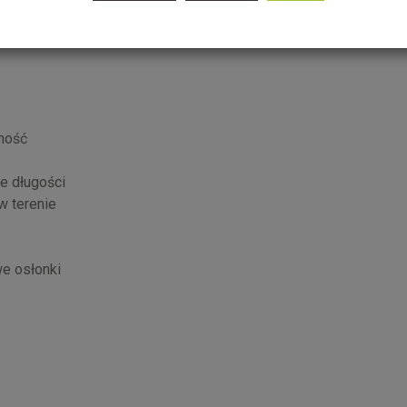
wność
e długości
w terenie
we osłonki