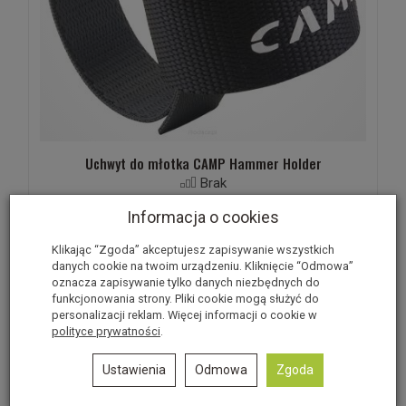
Uchwyt do młotka CAMP Hammer Holder
Brak
92,32 zł
Rabat: 23 %
Informacja o cookies
Do koszyka
Klikając “Zgoda” akceptujesz zapisywanie wszystkich
danych cookie na twoim urządzeniu. Kliknięcie “Odmowa”
oznacza zapisywanie tylko danych niezbędnych do
funkcjonowania strony. Pliki cookie mogą służyć do
personalizacji reklam. Więcej informacji o cookie w
polityce prywatności
.
Ustawienia
Odmowa
Zgoda