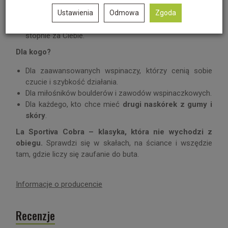
Agresywny, ale elastyczny profil
– łączy stabilność z
Ustawienia
Odmowa
Zgoda
dużym zakresem ruchu w palcach.
Wyjątkowe czucie
– Cobra to buty, które "czytają"
stopnie za Ciebie.
Dla kogo?
Dla zaawansowanych wspinaczy, którzy cenią sobie
czucie i szybkość działania.
Dla miłośników boulderów i zawodów wspinaczkowych.
Dla każdego, kto chce mieć
drugi naskórek z gumy i
skóry
.
La Sportiva Cobra – klasyka, która nie wychodzi z
obiegu.
Sprawdzi się w skałach, na ściance i wszędzie
tam, gdzie liczy się zaufanie do buta.
Informacje o producencie
Recenzje