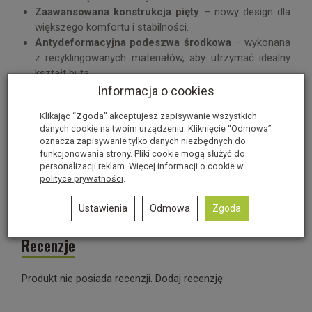
Zaawansowana konstrukcja pięty
– nowy design dla
większego komfortu i stabilności.
Antydeformacyjna podeszwa środkowa
– wykonana
z recyklingowanych materiałów, aby utrzymać idealny
kształt buta.
Wyjątkowa przyczepność
– guma Zenith Pro 2.0
Informacja o cookies
gwarantuje niezawodność na każdej powierzchni.
Klikając “Zgoda” akceptujesz zapisywanie wszystkich
Lekka konstrukcja
– mniejsza waga zapewnia
danych cookie na twoim urządzeniu. Kliknięcie “Odmowa”
komfort podczas długich sesji wspinaczkowych.
oznacza zapisywanie tylko danych niezbędnych do
Ekologiczne materiały
– język z oddychającego
funkcjonowania strony. Pliki cookie mogą służyć do
materiału pochodzącego z recyklingu.
personalizacji reklam. Więcej informacji o cookie w
polityce prywatności
.
Informacje o producencie
Ustawienia
Odmowa
Zgoda
Recenzje
Produkt nie posiada recenzji.
Dodaj recenzję