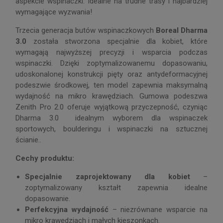
aspekcie wspinaczki. Idealne na trudne trasy i najbardziej
wymagające wyzwania!
Trzecia generacja butów wspinaczkowych
Boreal Dharma
3.0
została stworzona specjalnie dla kobiet, które
wymagają najwyższej precyzji i wsparcia podczas
wspinaczki. Dzięki zoptymalizowanemu dopasowaniu,
udoskonalonej konstrukcji pięty oraz antydeformacyjnej
podeszwie środkowej, ten model zapewnia maksymalną
wydajność na mikro krawędziach. Gumowa podeszwa
Zenith Pro 2.0 oferuje wyjątkową przyczepność, czyniąc
Dharma 3.0 idealnym wyborem dla wspinaczek
sportowych, boulderingu i wspinaczki na sztucznej
ścianie..
Cechy produktu:
Specjalnie zaprojektowany dla kobiet
–
zoptymalizowany kształt zapewnia idealne
dopasowanie.
Perfekcyjna wydajność
– niezrównane wsparcie na
mikro krawędziach i małych kieszonkach.