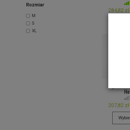
Rozmiar
284,82 zł
M
Wybie
S
XL
Rękawiczk
Ho
207,82 zł
Wybie