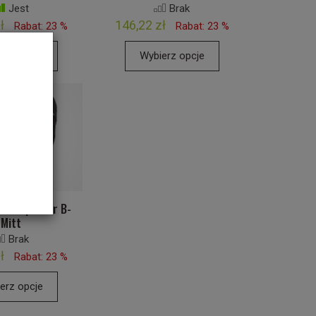
Jest
Brak
ł
146,22 zł
Rabat: 23 %
Rabat: 23 %
erz opcje
Wybierz opcje
i Camp G Air B-
Mitt
Brak
ł
Rabat: 23 %
erz opcje