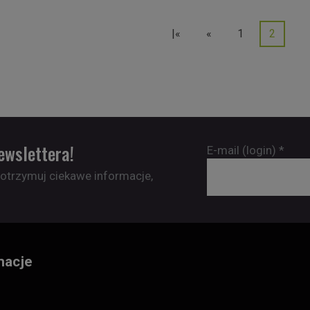
|«
«
1
2
ewslettera!
E-mail (login)
*
 otrzymuj ciekawe informacje,
macje