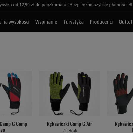
syłka od 12,90 zł do paczkomatu | Bezpieczne szybkie płatności B
e na wysokości
Wspinanie
Turystyka
Producenci
Outlet
 Camp G Comp
Rękawiczki Camp G Air
Rękawicz
Evo
Brak