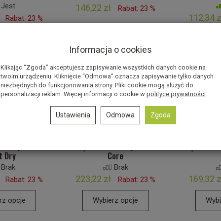
Jest
146,22 zł
Rabat: 23 %
112,34 z
Rabat: 23 %
rz opcje
Wybierz opcje
Wybi
Informacja o cookies
Klikając “Zgoda” akceptujesz zapisywanie wszystkich danych cookie na
twoim urządzeniu. Kliknięcie “Odmowa” oznacza zapisywanie tylko danych
niezbędnych do funkcjonowania strony. Pliki cookie mogą służyć do
personalizacji reklam. Więcej informacji o cookie w
polityce prywatności
.
Ustawienia
Odmowa
Zgoda
i Camp G Air
Rękawiczki Camp G Air
Rękawiczk
t Dry
Core
Brak
Brak
223,22 zł
169,32 z
Rabat: 23 %
Rabat: 23 %
rz opcje
Wybierz opcje
Wybi