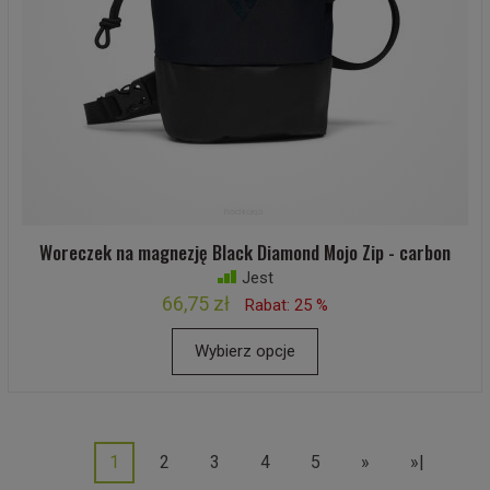
Woreczek na magnezję Black Diamond Mojo Zip - carbon
Jest
66,75 zł
Rabat: 25 %
Wybierz opcje
1
2
3
4
5
»
»|