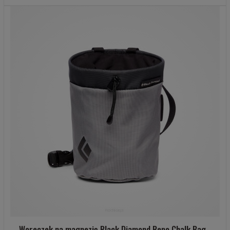
Woreczek na magnezję Black Diamond Repo Chalk Bag -