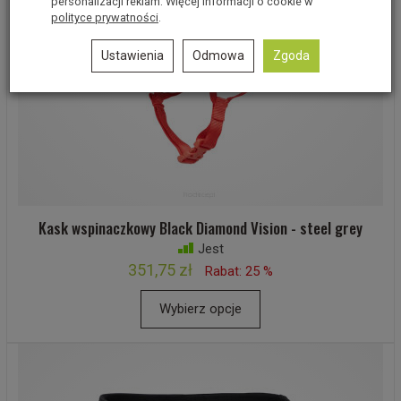
personalizacji reklam. Więcej informacji o cookie w
polityce prywatności
.
Ustawienia
Odmowa
Zgoda
Kask wspinaczkowy Black Diamond Vision - steel grey
Jest
351,75 zł
Rabat: 25 %
Wybierz opcje